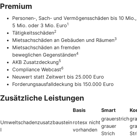
Premium
Personen-, Sach- und Vermögensschäden bis 10 Mio.,
1
5 Mio. oder 3 Mio. Euro
2
Tätigkeitsschäden
3
Mietsachschäden an Gebäuden und Räumen
Mietsachschäden an fremden
4
beweglichen Gegenständen
5
AKB Zusatzdeckung
6
Compliance Webcast
Neuwert statt Zeitwert bis 25.000 Euro
Forderungsausfalldeckung bis 150.000 Euro
Zusätzliche Leistungen
Basis
Smart
Ko
grauerstrich
gra
Umweltschadenzusatzbaustein
rotesx
nicht
grauer
gr
I
vorhanden
Strich
Str