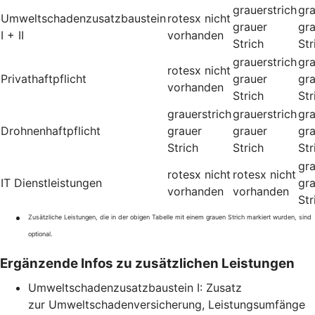
grauerstrich
gra
Umweltschadenzusatzbaustein
rotesx
nicht
grauer
gr
I + II
vorhanden
Strich
Str
grauerstrich
gra
rotesx
nicht
Privathaftpflicht
grauer
gr
vorhanden
Strich
Str
grauerstrich
grauerstrich
gra
Drohnenhaftpflicht
grauer
grauer
gr
Strich
Strich
Str
gra
rotesx
nicht
rotesx
nicht
IT Dienstleistungen
gr
vorhanden
vorhanden
Str
Zusätzliche Leistungen, die in der obigen Tabelle mit einem grauen Strich markiert wurden, sind
optional.
Ergänzende Infos zu zusätzlichen Leistungen
Umweltschadenzusatzbaustein I: Zusatz
zur Umweltschadenversicherung, Leistungsumfänge