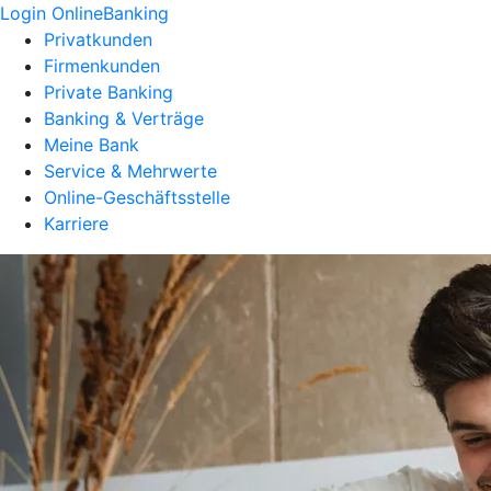
Login OnlineBanking
Privatkunden
Firmenkunden
Private Banking
Banking & Verträge
Meine Bank
Service & Mehrwerte
Online-Geschäftsstelle
Karriere