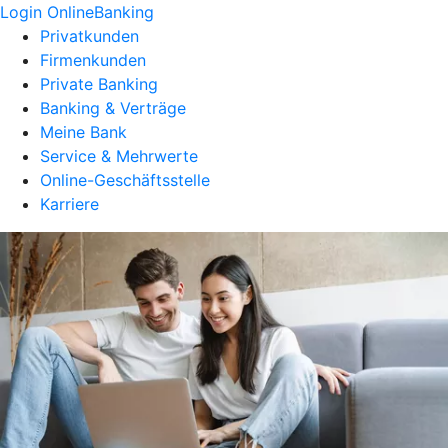
Login OnlineBanking
Privatkunden
Firmenkunden
Private Banking
Banking & Verträge
Meine Bank
Service & Mehrwerte
Online-Geschäftsstelle
Karriere