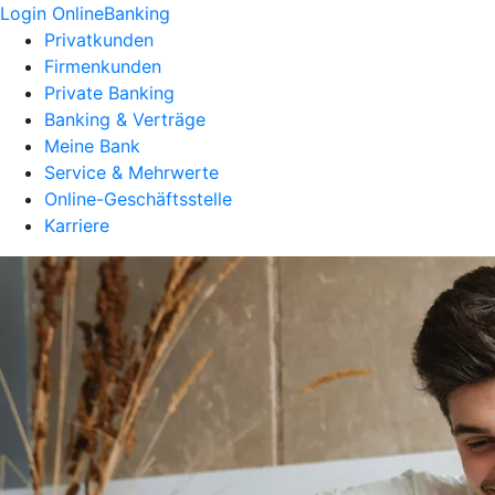
Login OnlineBanking
Privatkunden
Firmenkunden
Private Banking
Banking & Verträge
Meine Bank
Service & Mehrwerte
Online-Geschäftsstelle
Karriere