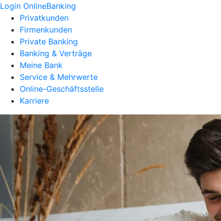
Login OnlineBanking
Privatkunden
Firmenkunden
Private Banking
Banking & Verträge
Meine Bank
Service & Mehrwerte
Online-Geschäftsstelle
Karriere