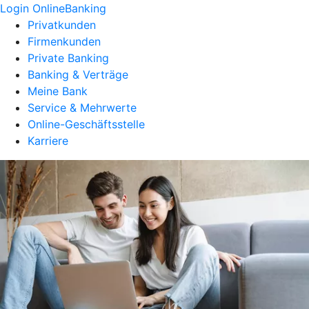
Login OnlineBanking
Privatkunden
Firmenkunden
Private Banking
Banking & Verträge
Meine Bank
Service & Mehrwerte
Online-Geschäftsstelle
Karriere