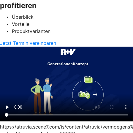
profitieren
Überblick
Vorteile
Produktvarianten
Jetzt Termin vereinbaren
https://atruvia.scene7.com/is/content/atruvia/vermoege